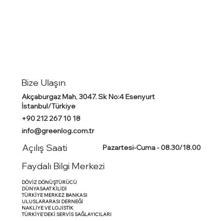
Bize Ulaşın
Akçaburgaz Mah, 3047. Sk No:4 Esenyurt
İstanbul/Türkiye
+90 212 267 10 18
info@greenlog.com.tr
Açılış Saati
Pazartesi-Cuma - 08.30/18.00
Faydalı Bilgi Merkezi
DÖVİZ DÖNÜŞTÜRÜCÜ
DÜNYASAAT KİLİDİ
TÜRKİYE MERKEZ BANKASI
ULUSLARARASI DERNEĞİ
NAKLİYE VE LOJİSTİK
TÜRKİYE'DEKİ SERVİS SAĞLAYICILARI