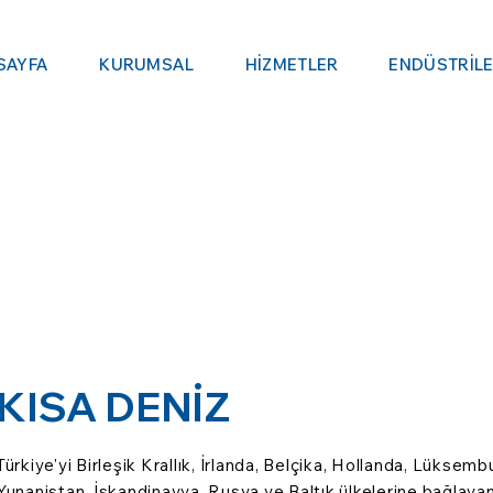
SAYFA
KURUMSAL
HİZMETLER
ENDÜSTRİL
KISA DENİZ
Türkiye'yi Birleşik Krallık, İrlanda, Belçika, Hollanda, Lüksemb
Yunanistan, İskandinavya, Rusya ve Baltık ülkelerine bağlayan 