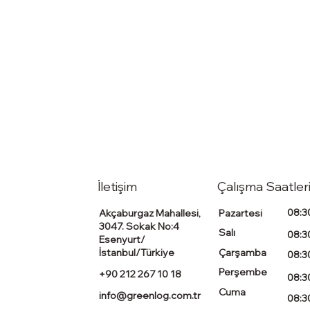
İletişim
Çalışma Saatler
08:30
Akçaburgaz Mahallesi,
Pazartesi
3047. Sokak No:4
Salı
08:30
Esenyurt/
İstanbul/Türkiye
Çarşamba
08:30
Perşembe
+90 212 267 10 18
08:30
Cuma
info@greenlog.com.tr
08:30