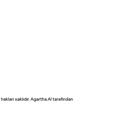
akları saklıdır.
Agartha.AI
tarafından