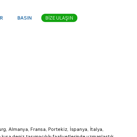
ER
BASIN
BİZE ULAŞIN
urg, Almanya, Fransa, Portekiz, İspanya, İtalya,
kısa deniz taşımacılığı faaliyetlerinde uzmanlaştık.