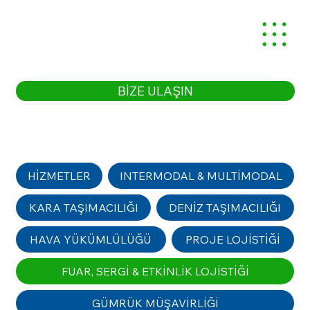
BİZE ULAŞIN
HİZMETLER
INTERMODAL & MULTİMODAL
KARA TAŞIMACILIĞI
DENİZ TAŞIMACILIĞI
HAVA YÜKÜMLÜLÜĞÜ
PROJE LOJİSTİĞİ
FUAR, SERGİ & ETKİNLİK LOJİSTİĞİ
GÜMRÜK MÜŞAVİRLİĞİ