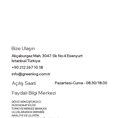
Bize Ulaşın
Akçaburgaz Mah, 3047. Sk No:4 Esenyurt
İstanbul/Türkiye
+90 212 267 10 18
info@greenlog.com.tr
Açılış Saati
Pazartesi-Cuma - 08.30/18.00
Faydalı Bilgi Merkezi
DÖVİZ DÖNÜŞTÜRÜCÜ
DÜNYASAAT KİLİDİ
TÜRKİYE MERKEZ BANKASI
ULUSLARARASI DERNEĞİ
NAKLİYE VE LOJİSTİK